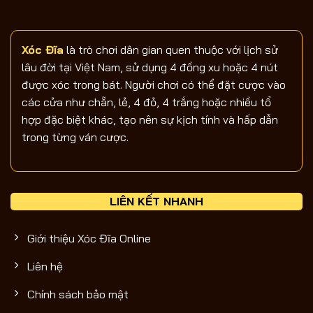
Xóc Đĩa
là trò chơi dân gian quen thuộc với lịch sử
lâu đời tại Việt Nam, sử dụng 4 đồng xu hoặc 4 nút
được xóc trong bát. Người chơi có thể đặt cược vào
các cửa như chẵn, lẻ, 4 đỏ, 4 trắng hoặc nhiều tổ
hợp đặc biệt khác, tạo nên sự kịch tính và hấp dẫn
trong từng ván cược.
LIÊN KẾT NHANH
Giới thiệu Xóc Đĩa Online
Liên hệ
Chính sách bảo mật