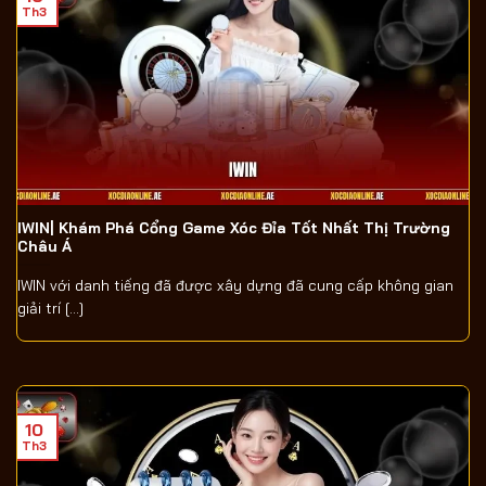
Th3
IWIN| Khám Phá Cổng Game Xóc Đỉa Tốt Nhất Thị Trường
Châu Á
IWIN với danh tiếng đã được xây dựng đã cung cấp không gian
giải trí [...]
10
Th3