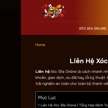
Bỏ
qua
nội
dung
XÓC ĐĨA ONLINE
Home
Liên Hệ Xóc
Liên hệ
Xóc Đĩa Online là cách nhanh nhấ
khoản, giao dịch, ưu đãi hay lỗi kỹ thu
trải nghiệm an toàn cho toàn bộ thành viên 
Mục Lục
Liên Hệ Xóc Đĩa Online | Tổng Hợp Kênh Tra