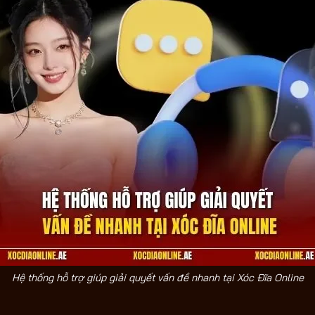
Hệ thống hỗ trợ giúp giải quyết vấn đề nhanh tại Xóc Đĩa Online