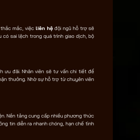
h thắc mắc, việc
liên hệ
đội ngũ hỗ trợ sẽ
có sai lệch trong quá trình giao dịch, bộ
ưu đãi. Nhân viên sẽ tư vấn chi tiết để
nhận thưởng. Nhờ sự hỗ trợ từ chuyên viên
ện. Nền tảng cung cấp nhiều phương thức
ông tin diễn ra nhanh chóng, hạn chế tình