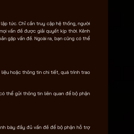
 lập tức. Chỉ cần truy cập hệ thống, người
mọi vấn đề được giải quyết kịp thời. Kênh
oản gặp vấn đề. Ngoài ra, bạn cũng có thể
ệu hoặc thông tin chi tiết, quá trình trao
ó thể gửi thông tin liên quan để bộ phận
trình bày đầy đủ vấn đề để bộ phận hỗ trợ