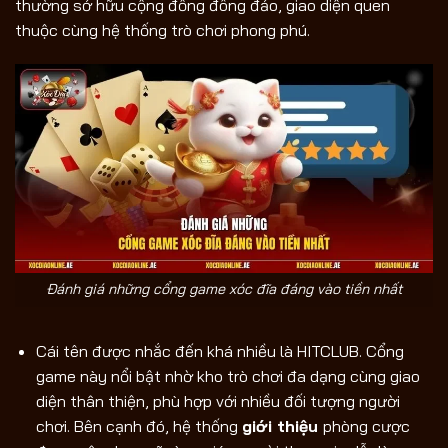
thường sở hữu cộng đồng đông đảo, giao diện quen
thuộc cùng hệ thống trò chơi phong phú.
Đánh giá những cổng game xóc đĩa đáng vào tiền nhất
Cái tên được nhắc đến khá nhiều là HITCLUB. Cổng
game này nổi bật nhờ kho trò chơi đa dạng cùng giao
diện thân thiện, phù hợp với nhiều đối tượng người
chơi. Bên cạnh đó, hệ thống
giới thiệu
phòng cược