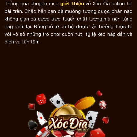
Thông qua chuyên mục
giới thiệu
về Xóc đĩa online tại
bài trên. Chắc hẳn bạn đã mường tượng được phần nào
không gian cá cược trực tuyến chất lượng mà nền tảng
này đem lại. Đừng bỏ lỡ cơ hội được tận hưởng thực tế
với vô số những trò chơi cuốn hút, tỷ lệ kèo hấp dẫn và
dịch vụ tận tâm.