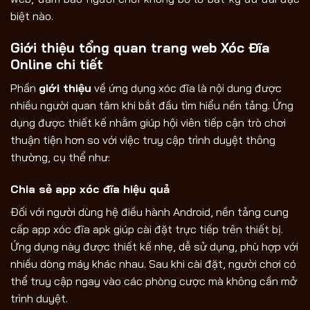
biệt nào.
Giới thiệu tổng quan trang web Xóc Đĩa
Online chi tiết
Phần
giới thiệu
về ứng dụng xóc đĩa là nội dung được
nhiều người quan tâm khi bắt đầu tìm hiểu nền tảng. Ứng
dụng được thiết kế nhằm giúp hội viên tiếp cận trò chơi
thuận tiện hơn so với việc truy cập trình duyệt thông
thường, cụ thể như:
Chia sẻ app xóc đĩa hiệu quả
Đối với người dùng hệ điều hành Android, nền tảng cung
cấp app xóc đĩa apk giúp cài đặt trực tiếp trên thiết bị.
Ứng dụng này được thiết kế nhẹ, dễ sử dụng, phù hợp với
nhiều dòng máy khác nhau. Sau khi cài đặt, người chơi có
thể truy cập ngay vào các phòng cược mà không cần mở
trình duyệt.