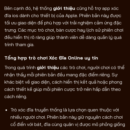
Bên cạnh đó, hệ thống
giới thiệu
cũng hỗ trợ app xóc
đĩa ios dành cho thiết bị của Apple. Phiên bản này được
tối ưu giao diện để phù hợp với trải nghiệm cảm ứng đặc
trưng. Các mục trò chơi, bàn cược hay lịch sử phiên chơi
đều hiển thị rõ ràng giúp thành viên dễ dàng quản lý quá
trình tham gia.
Tổng hợp trò chơi Xóc Đĩa Online uy tín
Trong quá trình
giới thiệu
các trò chơi, người chơi có thể
nhận thấy mỗi phiên bản đều mang đặc điểm riêng. Sự
khác biệt về giao diện, cách hiển thị kết quả hoặc phong
cách thiết kế giúp mỗi phiên cược trở nên hấp dẫn theo
cách riêng.
Trò xóc đĩa truyền thống là lựa chọn quen thuộc với
nhiều người chơi. Phiên bản này giữ nguyên cách chơi
cổ điển với bát, đĩa cùng quân vị được mô phỏng giống