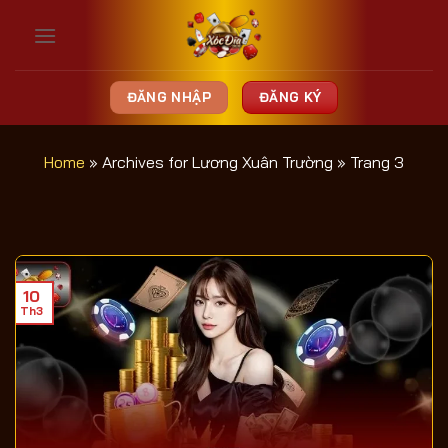
Bỏ
qua
nội
dung
ĐĂNG NHẬP
ĐĂNG KÝ
Home
»
Archives for Lương Xuân Trường
»
Trang 3
10
Th3