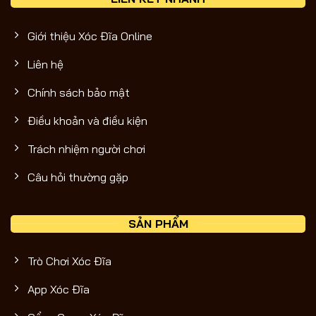
Giới thiệu Xóc Đĩa Online
Liên hệ
Chính sách bảo mật
Điều khoản và điều kiện
Trách nhiệm người chơi
Câu hỏi thường gặp
SẢN PHẨM
Trò Chơi Xóc Đĩa
App Xóc Đĩa