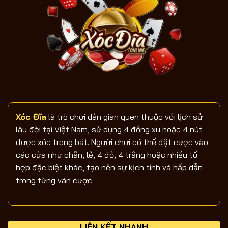
Xóc Đĩa
là trò chơi dân gian quen thuộc với lịch sử
lâu đời tại Việt Nam, sử dụng 4 đồng xu hoặc 4 nút
được xóc trong bát. Người chơi có thể đặt cược vào
các cửa như chẵn, lẻ, 4 đỏ, 4 trắng hoặc nhiều tổ
hợp đặc biệt khác, tạo nên sự kịch tính và hấp dẫn
trong từng ván cược.
LIÊN KẾT NHANH