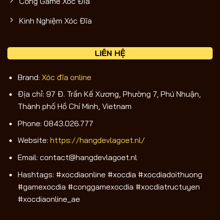
Cổng Game Xóc Đĩa
Kinh Nghiệm Xóc Đĩa
LIÊN HỆ
Brand:
Xóc đĩa online
Địa chỉ: 97 Đ. Trần Kế Xương, Phường 7, Phú Nhuận,
Thành phố Hồ Chí Minh, Vietnam
Phone: 0843.026.777
Website:
https://hangdevlagoet.nl/
Email:
contact@hangdevlagoet.nl
Hashtags: #xocdiaonline #xocdia #xocdiadoithuong
#gamexocdia #conggamexocdia #xocdiatructuyen
#xocdiaonline_ae