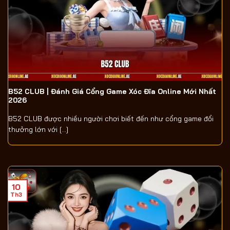
B52 CLUB | Đánh Giá Cổng Game Xóc Đĩa Online Mới Nhất
2026
B52 CLUB được nhiều người chơi biết đến như cổng game đổi
thưởng lớn với [...]
10
Th3