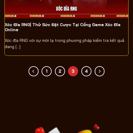
Xóc Đĩa RNG| Thử Sức Đặt Cược Tại Cổng Game Xóc Đĩa
Online
Xóc đĩa RNG với sự mới lạ trong phương pháp kiểm tra kết quả
đang [...]
1
2
3
4