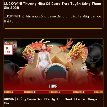
LUCKYWIN| Thương Hiệu Cá Cược Trực Tuyến Đáng Tham
Gia 2026
LUCKYWIN nổi lên như cổng game đáng tin cậy. Tại đây, bạn có
thể tự [...]
10
Th3
RIKVIP | Cổng Game Xóc Đĩa Uy Tín | Đánh Giá Từ Chuyên
Gia