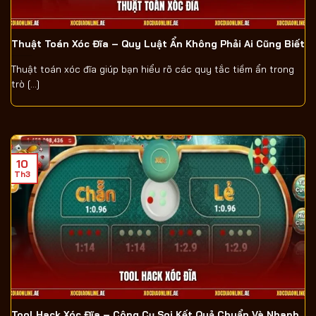
Thuật Toán Xóc Đĩa – Quy Luật Ẩn Không Phải Ai Cũng Biết
Thuật toán xóc đĩa giúp bạn hiểu rõ các quy tắc tiềm ẩn trong
trò [...]
10
Th3
Tool Hack Xóc Đĩa – Công Cụ Soi Kết Quả Chuẩn Và Nhanh