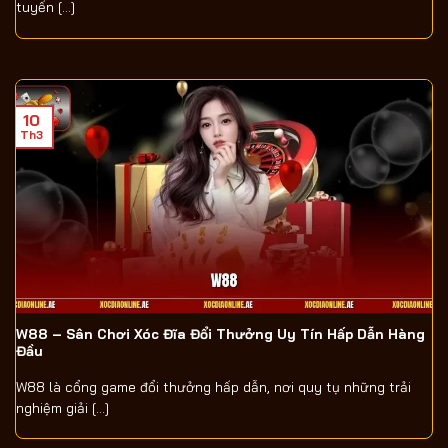
tuyến [...]
10
Th3
W88 – Sân Chơi Xóc Đĩa Đổi Thưởng Uy Tín Hấp Dẫn Hàng
Đầu
W88 là cổng game đổi thưởng hấp dẫn, nơi quy tụ những trải
nghiệm giải [...]