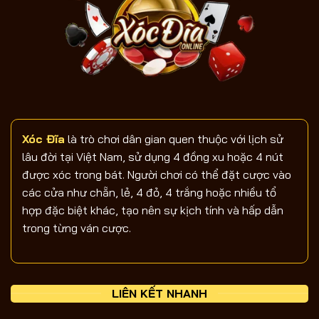
Xóc Đĩa
là trò chơi dân gian quen thuộc với lịch sử
lâu đời tại Việt Nam, sử dụng 4 đồng xu hoặc 4 nút
được xóc trong bát. Người chơi có thể đặt cược vào
các cửa như chẵn, lẻ, 4 đỏ, 4 trắng hoặc nhiều tổ
hợp đặc biệt khác, tạo nên sự kịch tính và hấp dẫn
trong từng ván cược.
LIÊN KẾT NHANH