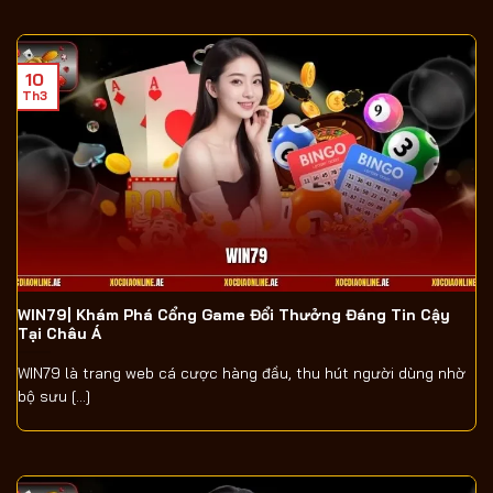
10
Th3
WIN79| Khám Phá Cổng Game Đổi Thưởng Đáng Tin Cậy
Tại Châu Á
WIN79 là trang web cá cược hàng đầu, thu hút người dùng nhờ
bộ sưu [...]