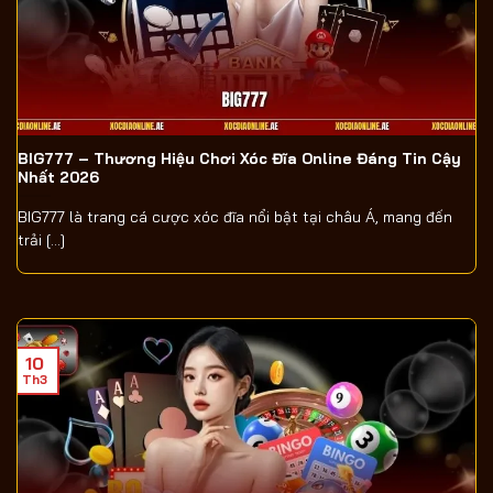
BIG777 – Thương Hiệu Chơi Xóc Đĩa Online Đáng Tin Cậy
Nhất 2026
BIG777 là trang cá cược xóc đĩa nổi bật tại châu Á, mang đến
trải [...]
10
Th3