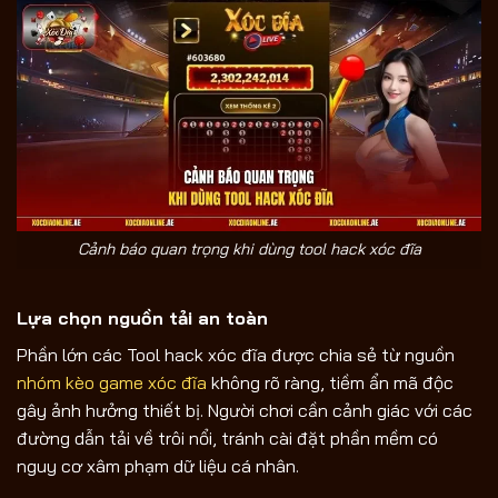
Cảnh báo quan trọng khi dùng tool hack xóc đĩa
Lựa chọn nguồn tải an toàn
Phần lớn các Tool hack xóc đĩa được chia sẻ từ nguồn
nhóm kèo game xóc đĩa
không rõ ràng, tiềm ẩn mã độc
gây ảnh hưởng thiết bị. Người chơi cần cảnh giác với các
đường dẫn tải về trôi nổi, tránh cài đặt phần mềm có
nguy cơ xâm phạm dữ liệu cá nhân.