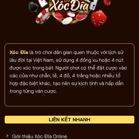
Xóc Đĩa
là trò chơi dân gian quen thuộc với lịch sử
lâu đời tại Việt Nam, sử dụng 4 đồng xu hoặc 4 nút
được xóc trong bát. Người chơi có thể đặt cược vào
các cửa như chẵn, lẻ, 4 đỏ, 4 trắng hoặc nhiều tổ
hợp đặc biệt khác, tạo nên sự kịch tính và hấp dẫn
trong từng ván cược.
LIÊN KẾT NHANH
Giới thiệu Xóc Đĩa Online