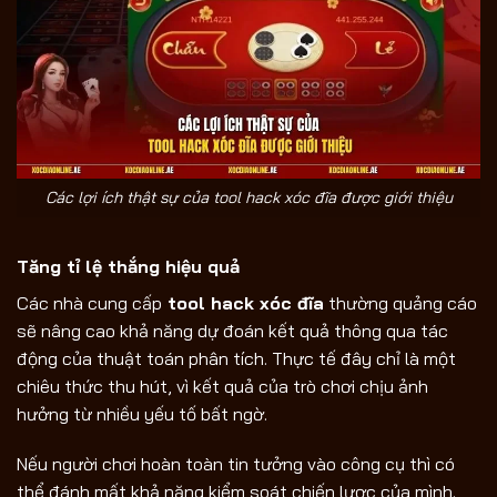
Các lợi ích thật sự của tool hack xóc đĩa được giới thiệu
Tăng tỉ lệ thắng hiệu quả
Các nhà cung cấp
tool hack xóc đĩa
thường quảng cáo
sẽ nâng cao khả năng dự đoán kết quả thông qua tác
động của thuật toán phân tích. Thực tế đây chỉ là một
chiêu thức thu hút, vì kết quả của trò chơi chịu ảnh
hưởng từ nhiều yếu tố bất ngờ.
Nếu người chơi hoàn toàn tin tưởng vào công cụ thì có
thể đánh mất khả năng kiểm soát chiến lược của mình.