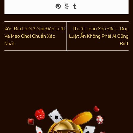
Xóc Đĩa Là Gì? Giải Đáp Luật
Thuật Toán Xóc Đĩa – Quy
Và Mẹo Chơi Chuẩn Xác
Luật Ẩn Không Phải Ai Cũng
Nhất
Biết