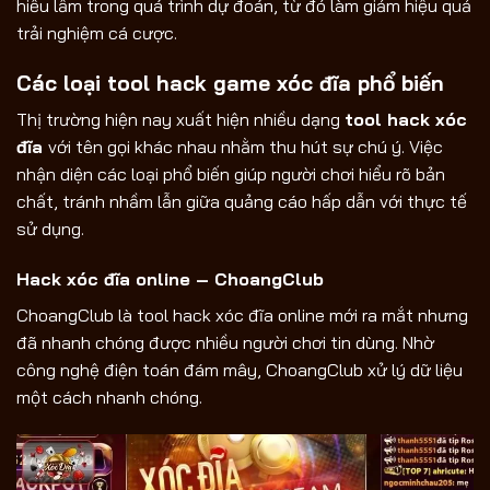
hiểu lầm trong quá trình dự đoán, từ đó làm giảm hiệu quả
trải nghiệm cá cược.
Các loại tool hack game xóc đĩa phổ biến
Thị trường hiện nay xuất hiện nhiều dạng
tool hack xóc
đĩa
với tên gọi khác nhau nhằm thu hút sự chú ý. Việc
nhận diện các loại phổ biến giúp người chơi hiểu rõ bản
chất, tránh nhầm lẫn giữa quảng cáo hấp dẫn với thực tế
sử dụng.
Hack xóc đĩa online – ChoangClub
ChoangClub là tool hack xóc đĩa online mới ra mắt nhưng
đã nhanh chóng được nhiều người chơi tin dùng. Nhờ
công nghệ điện toán đám mây, ChoangClub xử lý dữ liệu
một cách nhanh chóng.