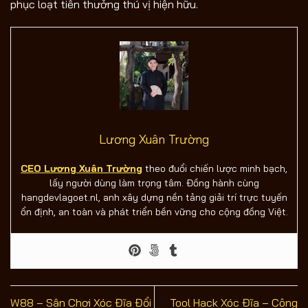
phục loạt tiền thưởng thú vị hiện hữu.
Lương Xuân Trường
CEO Lương Xuân Trường
theo đuổi chiến lược minh bạch,
lấy người dùng làm trọng tâm. Đồng hành cùng
hangdevlagoet.nl, anh xây dựng nền tảng giải trí trực tuyến
ổn định, an toàn và phát triển bền vững cho cộng đồng Việt.
W88 – Sân Chơi Xóc Đĩa Đổi
Tool Hack Xóc Đĩa – Công