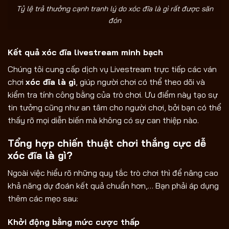
Tỷ lệ trả thưởng cạnh tranh lý do xóc đĩa là gì rất được săn
đón
Kết quả xóc đĩa livestream minh bạch
Chúng tôi cung cấp dịch vụ Livestream trực tiếp các ván
chơi
xóc đĩa là gì
, giúp người chơi có thể theo dõi và
kiểm tra tính công bằng của trò chơi. Ưu điểm này tạo sự
tin tưởng cũng như an tâm cho người chơi, bởi bạn có thể
thấy rõ mọi diễn biến mà không có sự can thiệp nào.
Tổng hợp chiến thuật chơi thắng cực dễ
xóc đĩa là gì?
Ngoài việc hiểu rõ những quy tắc trò chơi thì để nâng cao
khả năng dự đoán kết quả chuẩn hơn,… Bạn phải áp dụng
thêm các mẹo sau:
Khởi động bằng mức cược thấp