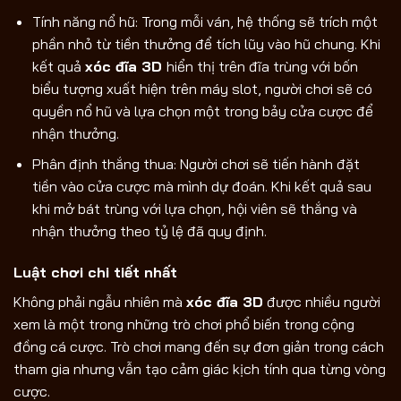
Tính năng nổ hũ: Trong mỗi ván, hệ thống sẽ trích một
phần nhỏ từ tiền thưởng để tích lũy vào hũ chung. Khi
kết quả
xóc đĩa 3D
hiển thị trên đĩa trùng với bốn
biểu tượng xuất hiện trên máy slot, người chơi sẽ có
quyền nổ hũ và lựa chọn một trong bảy cửa cược để
nhận thưởng.
Phân định thắng thua: Người chơi sẽ tiến hành đặt
tiền vào cửa cược mà mình dự đoán. Khi kết quả sau
khi mở bát trùng với lựa chọn, hội viên sẽ thắng và
nhận thưởng theo tỷ lệ đã quy định.
Luật chơi chi tiết nhất
Không phải ngẫu nhiên mà
xóc đĩa 3D
được nhiều người
xem là một trong những trò chơi phổ biến trong cộng
đồng cá cược. Trò chơi mang đến sự đơn giản trong cách
tham gia nhưng vẫn tạo cảm giác kịch tính qua từng vòng
cược.