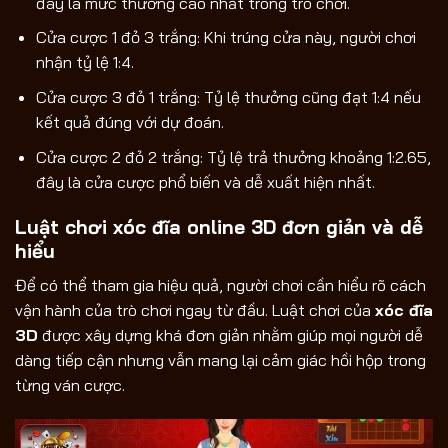
đây là mức thưởng cao nhất trong trò chơi.
Cửa cược 1 đỏ 3 trắng: Khi trúng cửa này, người chơi
nhận tỷ lệ 1:4.
Cửa cược 3 đỏ 1 trắng: Tỷ lệ thưởng cũng đạt 1:4 nếu
kết quả đúng với dự đoán.
Cửa cược 2 đỏ 2 trắng: Tỷ lệ trả thưởng khoảng 1:2.65,
đây là cửa cược phổ biến và dễ xuất hiện nhất.
Luật chơi xóc đĩa online 3D đơn giản và dễ
hiểu
Để có thể tham gia hiệu quả, người chơi cần hiểu rõ cách
vận hành của trò chơi ngay từ đầu. Luật chơi của
xóc đĩa
3D
được xây dựng khá đơn giản nhằm giúp mọi người dễ
dàng tiếp cận nhưng vẫn mang lại cảm giác hồi hộp trong
từng ván cược.