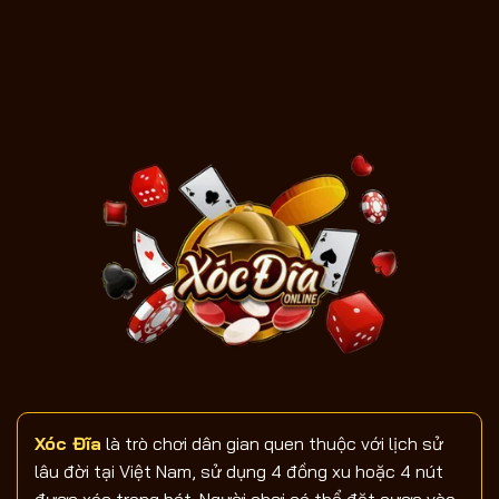
Xóc Đĩa
là trò chơi dân gian quen thuộc với lịch sử
lâu đời tại Việt Nam, sử dụng 4 đồng xu hoặc 4 nút