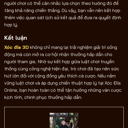
người chơi có thể cân nhắc lựa chọn theo hướng đó để
tăng khả năng chiến thắng. Dù vậy, bạn vẫn nên kết hợp
thêm việc quan sát lịch sử kết quả để đưa ra quyết định
hợp lý.
Kết luận
Xóc đĩa 3D
không chỉ mang lại trải nghiệm giải trí sống
động mà còn mở ra cơ hội nhận thưởng hấp dẫn cho
người tham gia.. Nhờ sự kết hợp giữa luật chơi truyền
thống cùng công nghệ hiện đại, trò chơi đã tạo nên sức
hút lớn đối với cộng đồng yêu thích cá cược. Nếu nắm
vững luật chơi và áp dụng chiến thuật hợp lý tại Xóc Đĩa
Online, bạn hoàn toàn có thể tận hưởng những ván cược
kịch tính, chinh phục thưởng hấp dẫn.