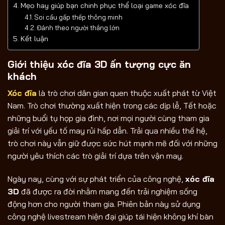
Mẹo hay giúp bạn chinh phục thể loại game xóc đĩa
Soi cầu gấp thếp thông minh
Đánh theo người thắng lớn
Kết luận
Giới thiệu xóc đĩa 3D ấn tượng cực ăn
khách
Xóc đĩa
là trò chơi dân gian quen thuộc xuất phát từ Việt
Nam. Trò chơi thường xuất hiện trong các dịp lễ, Tết hoặc
những buổi tụ họp gia đình, nơi mọi người cùng tham gia
giải trí với yếu tố may rủi hấp dẫn. Trải qua nhiều thế hệ,
trò chơi này vẫn giữ được sức hút mạnh mẽ đối với những
người yêu thích các trò giải trí dựa trên vận may.
Ngày nay, cùng với sự phát triển của công nghệ,
xóc đĩa
3D
đã được ra đời nhằm mang đến trải nghiệm sống
động hơn cho người tham gia. Phiên bản này sử dụng
công nghệ livestream hiện đại giúp tái hiện không khí bàn