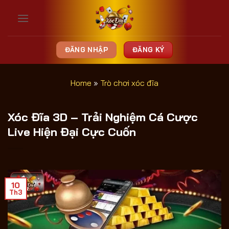
Bỏ
qua
nội
dung
ĐĂNG NHẬP
ĐĂNG KÝ
Home
»
Trò chơi xóc đĩa
Xóc Đĩa 3D – Trải Nghiệm Cá Cược
Live Hiện Đại Cực Cuốn
10
Th3